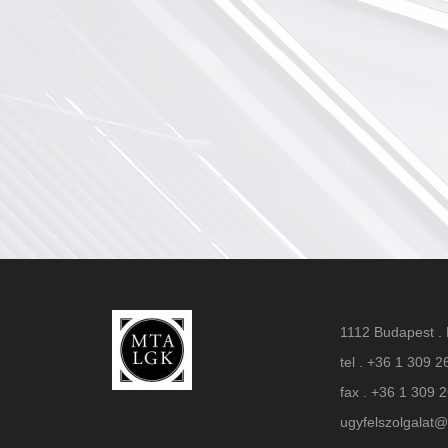
1112 Budapest . 
tel . +36 1 309 2
fax . +36 1 309 
ugyfelszolgalat@