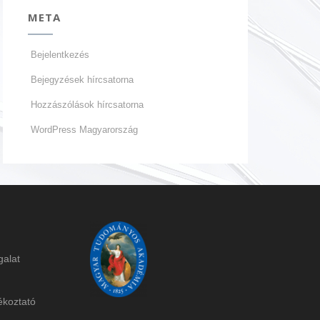
META
Bejelentkezés
Bejegyzések hírcsatorna
Hozzászólások hírcsatorna
WordPress Magyarország
galat
ékoztat
ó