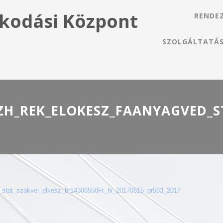
kodási Központ
RENDE
SZOLGÁLTATÁ
ZH_REK_ELOKESZ_FAANYAGVED_ST
tat_szakvel_elkesz_br14306550Ft_hi_20170615_pr563_2017