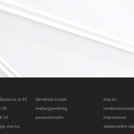
Budaörsi út 45.
bérelhető irodák
mta.hu
6 00
esélyegyenlőség
rendezvényszol
26 64
panaszkezelés
impresszum
lgk.mta.hu
adatkezelési táj