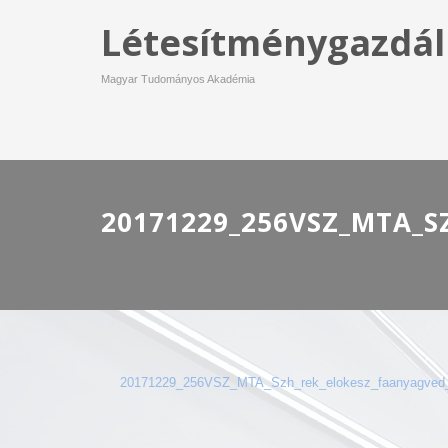
Létesítménygazdál
Magyar Tudományos Akadémia
20171229_256VSZ_MTA_S
20171229_256VSZ_MTA_Szh_rek_elokesz_faanyagved_s