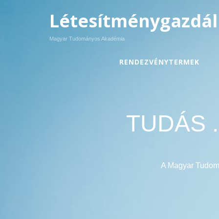
Létesítménygazdál
Magyar Tudományos Akadémia
RENDEZVÉNYTERMEK
TUDÁS 
A Magyar Tudomá