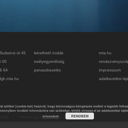
Budaörsi út 45.
bérelhető irodák
mta.hu
6 00
esélyegyenlőség
rendezvényszol
26 64
panaszkezelés
impresszum
lgk.mta.hu
adatkezelési táj
al sütiket (cookie-kat) használ, hogy biztonságos böngészés mellett a legjobb felha
mennyiben további információra van szüksége, kérjük olvassa el az adatkezelési tájé
RENDBEN
információ
készült . minden jog fenntartva © 2018