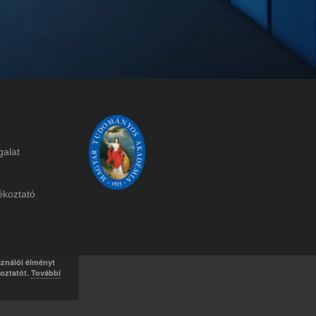
galat
ékoztat
ó
sználói élményt
koztatót.
További