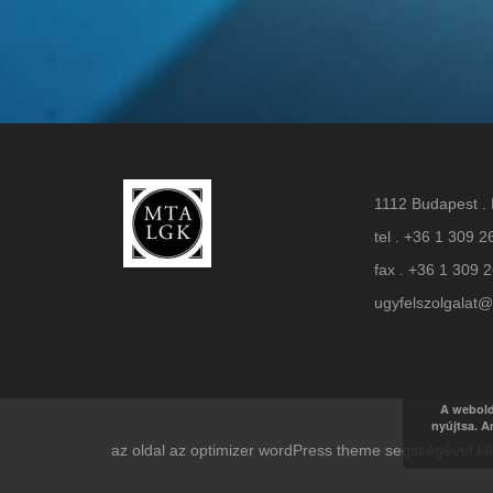
1112 Budapest . 
tel . +36 1 309 2
fax . +36 1 309 
ugyfelszolgalat@
A webold
nyújtsa. A
az oldal az optimizer wordPress theme segitségével 