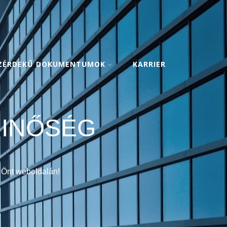
ZÉRDEKŰ DOKUMENTUMOK
KARRIER
MINŐSÉG
 Önt weboldalán!