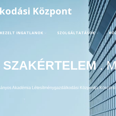
kodási Központ
KEZELT INGATLANOK
SZOLGÁLTATÁSOK
KÖ
.
SZAKÉRTELEM
. 
nyos Akadémia Létesítménygazdálkodási Központja Köszönti