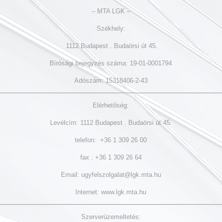
– MTA LGK –
Székhely:
1112 Budapest . Budaörsi út 45.
Bírósági bejegyzés száma: 19-01-0001794
Adószám: 15318406-2-43
Elérhetőség:
Levélcím: 1112 Budapest . Budaörsi út 45.
telefon: +36 1 309 26 00
fax . +36 1 309 26 64
Email: ugyfelszolgalat@lgk.mta.hu
Internet: www.lgk.mta.hu
Szerverüzemeltetés: