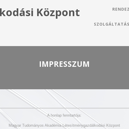
kodási Központ
RENDE
SZOLGÁLTATÁ
IMPRESSZUM
A honlap fenntartója:
Magyar Tudományos Akadémia Létesítménygazdálkodási Központ