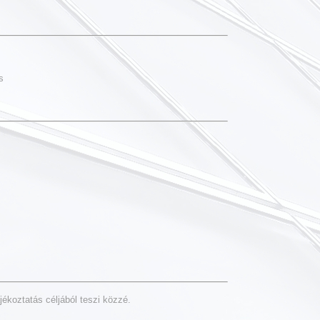
s
ékoztatás céljából teszi közzé.