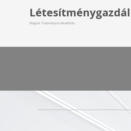
Létesítménygazdál
Magyar Tudományos Akadémia