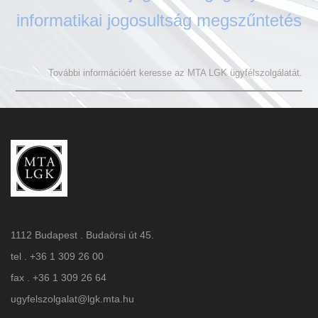
informatikai jogosultság megszűntetés
További információért keresse az MTA LGK ügyfélszolgálatát.
1112 Budapest . Budaörsi út 45.
tel . +36 1 309 26 00
fax . +36 1 309 26 64
ugyfelszolgalat@lgk.mta.hu