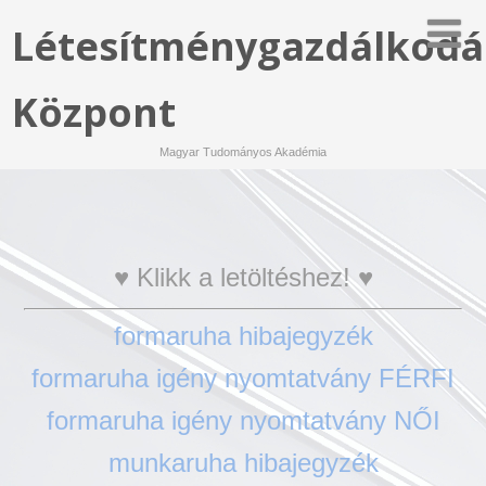
Létesítménygazdálkodá
Központ
Magyar Tudományos Akadémia
♥ Klikk a letöltéshez! ♥
formaruha hibajegyzék
formaruha igény nyomtatvány FÉRFI
formaruha igény nyomtatvány NŐI
munkaruha hibajegyzék