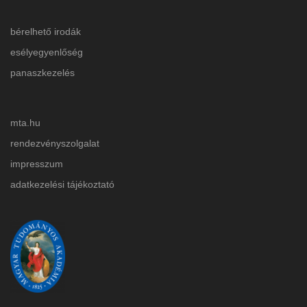
bérelhető irodák
esélyegyenlőség
panaszkezelés
mta.hu
rendezvényszolgalat
impresszum
adatkezelési tájékoztat
ó