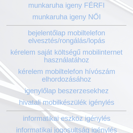
munkaruha igeny FÉRFI
munkaruha igeny NŐI
bejelentőlap mobiltelefon
elvesztés/rongálás/lopás
kérelem saját költségű mobilinternet
használatához
kérelem mobiltelefon hívószám
elhordozásához
igenylőlap beszerzesekhez
hivatali mobilkészülék igénylés
informatikai eszköz igénylés
informatikai jogosultság igénylés