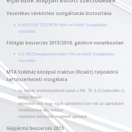
eljárások alapján kötött szerződések
Vezetékes távközlési szolgáltatás biztosítása
A MAGYAR TELEKOM Nyrt–vel kötött Szolgáltatási
szerződés
Földgáz beszerzés 2015/2016. gázévre vonatkozóan
A E.ON Energiakereskedelmi Kft-vel kötött Szolgáltatási
szerződés
MTA Székház középső traktus (Rizalit) teljeskörű
tartószerkezeti vizsgálata
Az eljárás eredménytelenül zárult a Kbt. 76. § (1) bekezdés c)
pontja alapján,
tekintettel arra, hogy egyik ajánlattevő sem tett az ajánlatkérő
rendelkezésre álló fedezet
mértékére tekintettel megfelelő ajánlatot.
Gépjármű beszerzés 2015