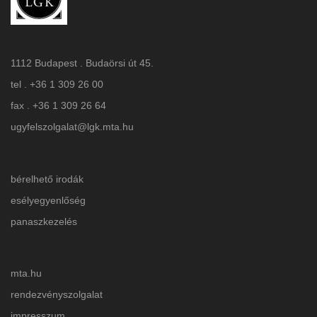
1112 Budapest . Budaörsi út 45.
tel . +36 1 309 26 00
fax . +36 1 309 26 64
ugyfelszolgalat@lgk.mta.hu
bérelhető irodák
esélyegyenlőség
panaszkezelés
mta.hu
rendezvényszolgalat
impresszum