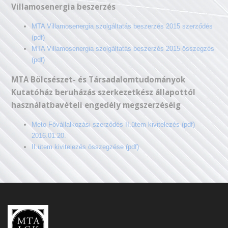
Villamosenergia beszerzés
MTA Villamosenergia szolgáltatás beszerzés 2015 szerződés
(pdf)
MTA Villamosenergia szolgáltatás beszerzés 2015 összegzés
(pdf)
MTA Bölcsészet- és Társadalomtudományok
Kutatóház beruházás szerkezetkész állapottól
használatbavételi engedély megszerzéséig
Meto Fővállalkozási szerződés II.ütem kivitelezés (pdf)
2016.01.20.
II.ütem kivitelezés összegzése (pdf)