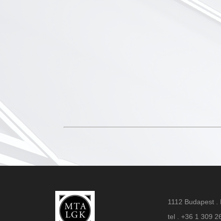
1112 Budapest . 
tel . +36 1 309 2