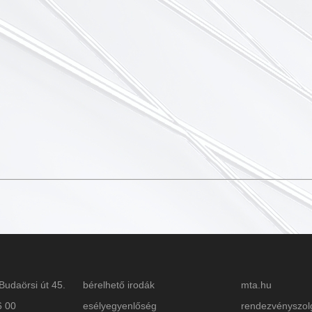
Budaörsi út 45.
bérelhető irodák
mta.hu
6 00
esélyegyenlőség
rendezvényszol