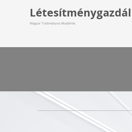
Létesítménygazdál
Magyar Tudományos Akadémia