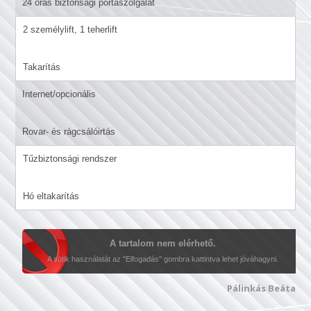
24 órás biztonsági portaszolgálat
2 személylift, 1 teherlift
Takarítás
Internet/opcionális
Rovar- és rágcsálóirtás
Tűzbiztonsági rendszer
Hó eltakarítás
A tartalom nem elérhető.
A sütik használatát az "Elfogadás" gombra kattintva lehet jóváhagyni.
Pálinkás Beáta