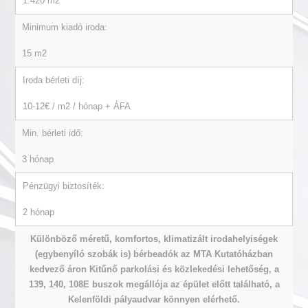
1.420 m2
Minimum kiadó iroda:
15 m2
Iroda bérleti díj:
10-12€ / m2 / hónap + ÁFA
Min. bérleti idő:
3 hónap
Pénzügyi biztosíték:
2 hónap
Különböző méretű, komfortos, klimatizált irodahelyiségek
(egybenyíló szobák is) bérbeadók az MTA Kutatóházban
kedvező áron Kitűnő parkolási és közlekedési lehetőség, a
139, 140, 108E buszok megállója az épület előtt található, a
Kelenföldi pályaudvar könnyen elérhető.