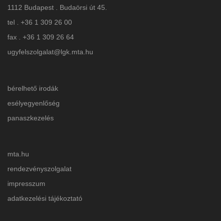
1112 Budapest . Budaörsi út 45.
tel . +36 1 309 26 00
fax . +36 1 309 26 64
ugyfelszolgalat@lgk.mta.hu
bérelhető irodák
esélyegyenlőség
panaszkezelés
mta.hu
rendezvényszolgalat
impresszum
adatkezelési tájékoztat
ó