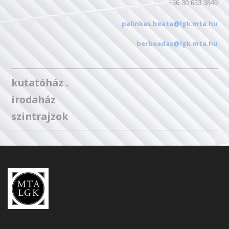
+36 30 633 3840
palinkas.beata@lgk.mta.hu
berbeadas@lgk.mta.hu
kutatóház .
irodaház
szintrajzok