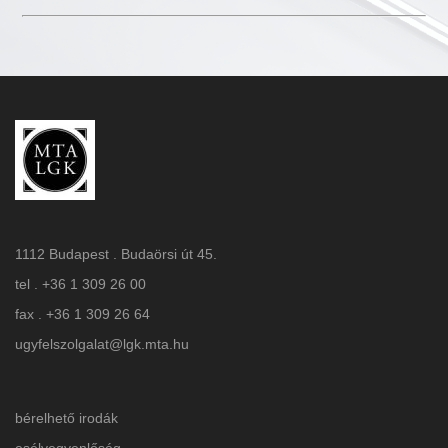
1112 Budapest . Budaörsi út 45.
tel . +36 1 309 26 00
fax . +36 1 309 26 64
ugyfelszolgalat@lgk.mta.hu
bérelhető irodák
esélyegyenlőség