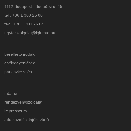
1112 Budapest . Budaörsi út 45.
tel . +36 1 309 26 00
fax . +36 1 309 26 64
ugyfelszolgalat@lgk.mta.hu
bérelhető irodák
esélyegyenlőség
panaszkezelés
mta.hu
rendezvényszolgalat
impresszum
adatkezelési tájékoztat
ó