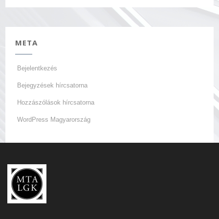
META
Bejelentkezés
Bejegyzések hírcsatorna
Hozzászólások hírcsatorna
WordPress Magyarország