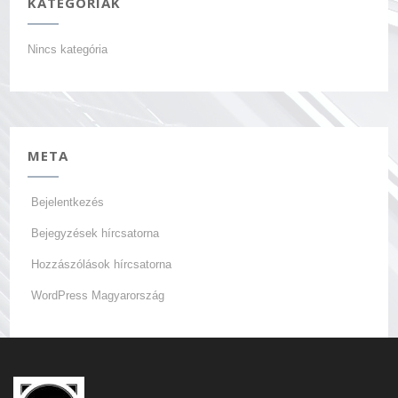
KATEGÓRIÁK
Nincs kategória
META
Bejelentkezés
Bejegyzések hírcsatorna
Hozzászólások hírcsatorna
WordPress Magyarország