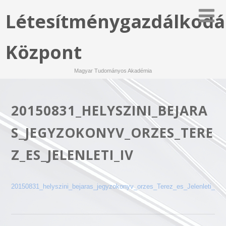
Létesítménygazdálkodá
Központ
Magyar Tudományos Akadémia
20150831_HELYSZINI_BEJARA
S_JEGYZOKONYV_ORZES_TERE
Z_ES_JELENLETI_IV
20150831_helyszini_bejaras_jegyzokonyv_orzes_Terez_es_Jelenleti_iv