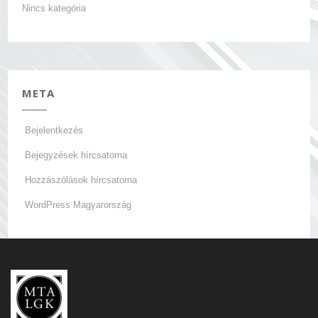
Nincs kategória
META
Bejelentkezés
Bejegyzések hírcsatorna
Hozzászólások hírcsatorna
WordPress Magyarország