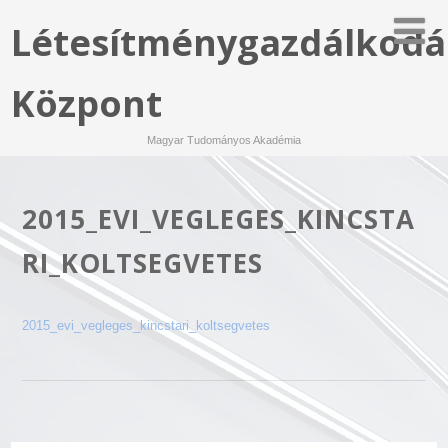
Létesítménygazdálkodá
Központ
Magyar Tudományos Akadémia
2015_EVI_VEGLEGES_KINCSTA
RI_KOLTSEGVETES
2015_evi_vegleges_kincstari_koltsegvetes