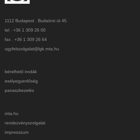
1112 Budapest . Budaörsi út 45.
tel . +36 1 309 26 00
fax . +36 1 309 26 64
ugyfelszolgalat@lgk.mta.hu
bérelhető irodák
esélyegyenlőség
panaszkezelés
mta.hu
rendezvényszolgalat
impresszum