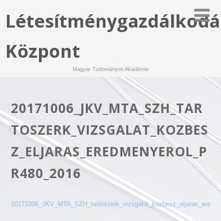
Létesítménygazdálkodá
Központ
Magyar Tudományos Akadémia
20171006_JKV_MTA_SZH_TAR
TOSZERK_VIZSGALAT_KOZBES
Z_ELJARAS_EREDMENYEROL_P
R480_2016
20171006_JKV_MTA_SZH_tartoszerk_vizsgalat_kozbesz_eljaras_eredme