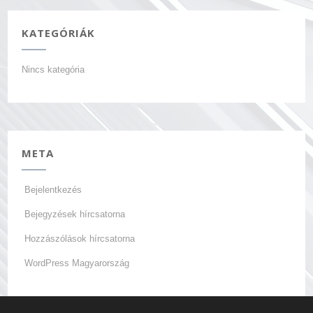
KATEGÓRIÁK
Nincs kategória
META
Bejelentkezés
Bejegyzések hírcsatorna
Hozzászólások hírcsatorna
WordPress Magyarország