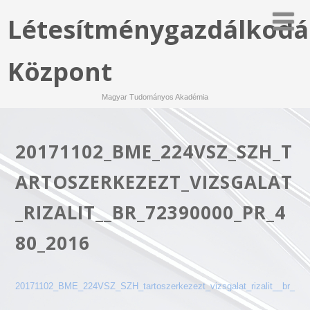
Létesítménygazdálkodá
Központ
Magyar Tudományos Akadémia
20171102_BME_224VSZ_SZH_T
ARTOSZERKEZEZT_VIZSGALAT
_RIZALIT__BR_72390000_PR_4
80_2016
20171102_BME_224VSZ_SZH_tartoszerkezezt_vizsgalat_rizalit__br_72