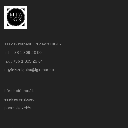
1112 Budapest . Budaörsi út 45.
tel . +36 1 309 26 00
fax . +36 1 309 26 64
ugyfelszolgalat@lgk.mta.hu
bérelhető irodák
esélyegyenlőség
panaszkezelés