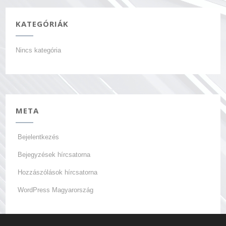
KATEGÓRIÁK
Nincs kategória
META
Bejelentkezés
Bejegyzések hírcsatorna
Hozzászólások hírcsatorna
WordPress Magyarország