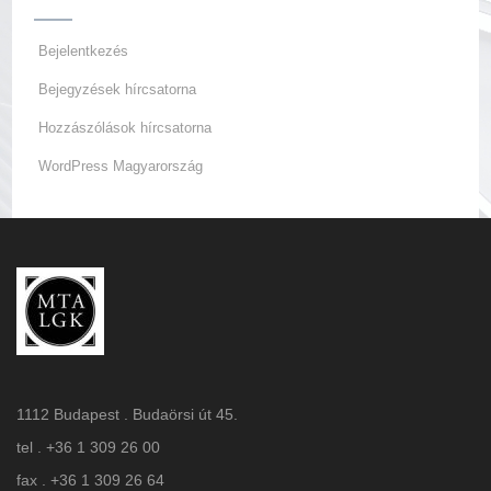
Bejelentkezés
Bejegyzések hírcsatorna
Hozzászólások hírcsatorna
WordPress Magyarország
1112 Budapest . Budaörsi út 45.
tel . +36 1 309 26 00
fax . +36 1 309 26 64