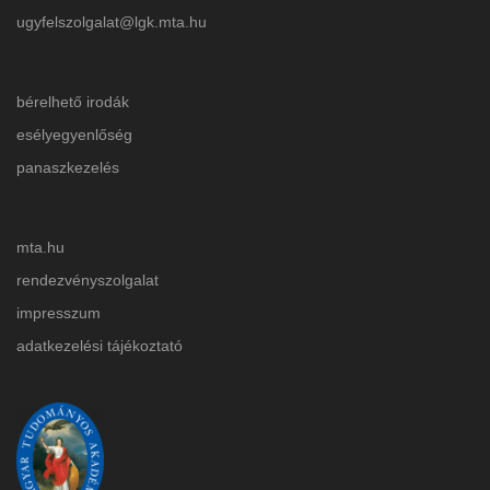
ugyfelszolgalat@lgk.mta.hu
bérelhető irodák
esélyegyenlőség
panaszkezelés
mta.hu
rendezvényszolgalat
impresszum
adatkezelési tájékoztat
ó