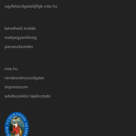
ugyfelszolgalat@lgk.mta.hu
bérelhető irodák
esélyegyenlőség
panaszkezelés
mta.hu
rendezvényszolgalat
impresszum
adatkezelési tájékoztat
ó