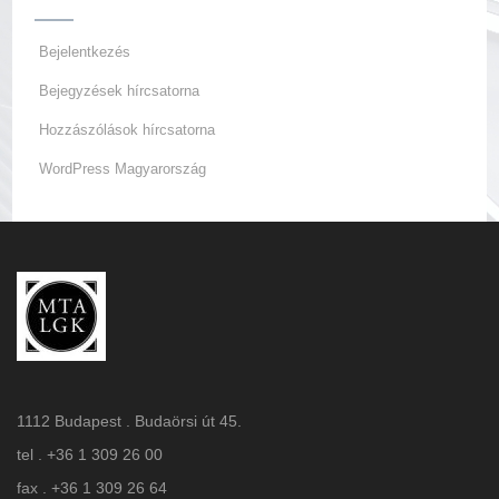
Bejelentkezés
Bejegyzések hírcsatorna
Hozzászólások hírcsatorna
WordPress Magyarország
1112 Budapest . Budaörsi út 45.
tel . +36 1 309 26 00
fax . +36 1 309 26 64