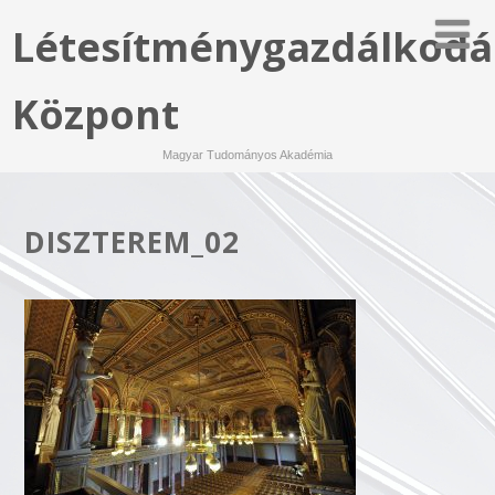
Létesítménygazdálkodá
Központ
Magyar Tudományos Akadémia
DISZTEREM_02