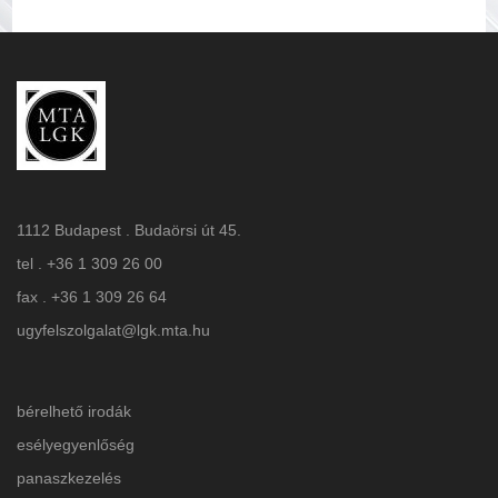
1112 Budapest . Budaörsi út 45.
tel . +36 1 309 26 00
fax . +36 1 309 26 64
ugyfelszolgalat@lgk.mta.hu
bérelhető irodák
esélyegyenlőség
panaszkezelés