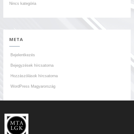
Nincs kategória
META
Bejelentkezés
Bejegyzések hírcsatorna
Hozzászólások hírcsatorna
WordPress Magyarország