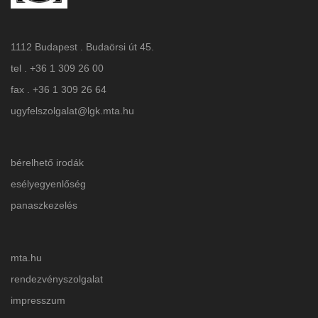
1112 Budapest . Budaörsi út 45.
tel . +36 1 309 26 00
fax . +36 1 309 26 64
ugyfelszolgalat@lgk.mta.hu
bérelhető irodák
esélyegyenlőség
panaszkezelés
mta.hu
rendezvényszolgalat
impresszum