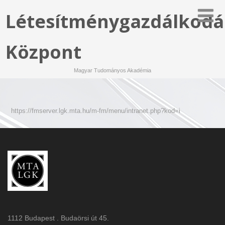
Létesítménygazdálkodá
Központ
Magyar Tudományos Akadémia
https://fmserver.lgk.mta.hu/m-fm/menu/intranet.php?kod=i
1112 Budapest . Budaörsi út 45.