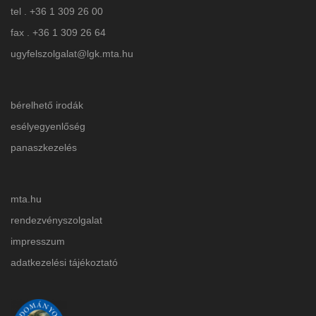
tel . +36 1 309 26 00
fax . +36 1 309 26 64
ugyfelszolgalat@lgk.mta.hu
bérelhető irodák
esélyegyenlőség
panaszkezelés
mta.hu
rendezvényszolgalat
impresszum
adatkezelési tájékoztat
ó