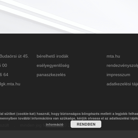
Budaörsi út 45.
bérelhető irodák
mta.hu
6 00
esélyegyenlőség
rendezvényszol
26 64
panaszkezelés
impresszum
lgk.mta.hu
adatkezelési táj
al sütiket (cookie-kat) használ, hogy biztonságos böngészés mellett a legjobb felha
mennyiben további információra van szüksége, kérjük olvassa el az adatkezelési tájé
RENDBEN
információ
készült . minden jog fenntartva © 2018