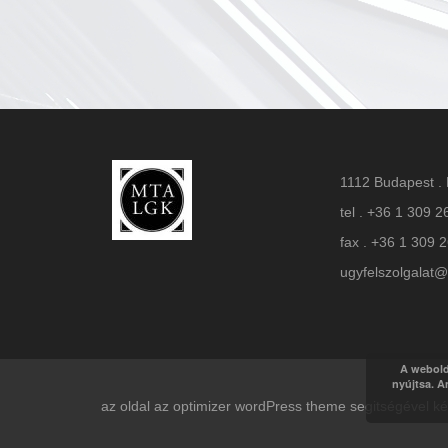
1112 Budapest . 
tel . +36 1 309 2
fax . +36 1 309 
ugyfelszolgalat@
A webold
nyújtsa. A
az oldal az optimizer wordPress theme segitségével 