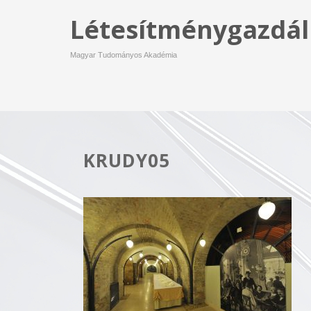
Létesítménygazdál
Magyar Tudományos Akadémia
KRUDY05