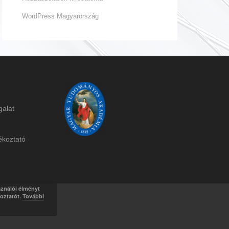
WordPress Magyarország
galat
ékoztat
ó
sználói élményt
koztatót.
További