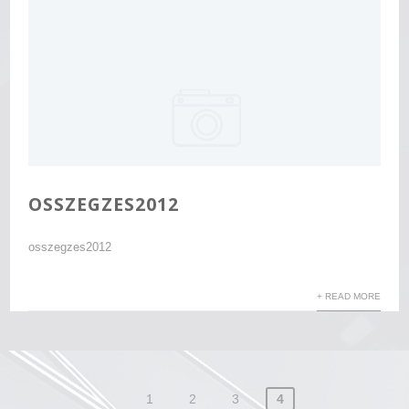
OSSZEGZES2012
osszegzes2012
+ READ MORE
Bejegyzés
1
2
3
4