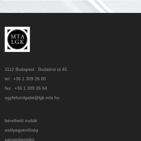
1112 Budapest . Budaörsi út 45.
tel . +36 1 309 26 00
fax . +36 1 309 26 64
ugyfelszolgalat@lgk.mta.hu
bérelhető irodák
esélyegyenlőség
panaszkezelés