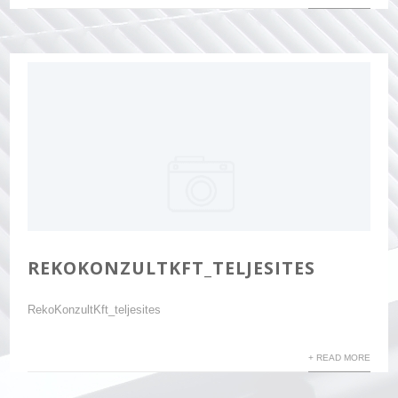
REKOKONZULTKFT_TELJESITES
RekoKonzultKft_teljesites
+ READ MORE