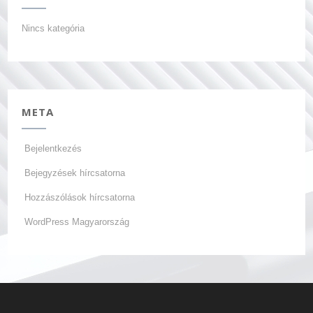
Nincs kategória
META
Bejelentkezés
Bejegyzések hírcsatorna
Hozzászólások hírcsatorna
WordPress Magyarország