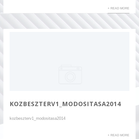
+ READ MORE
KOZBESZTERV1_MODOSITASA2014
kozbeszterv1_modositasa2014
+ READ MORE