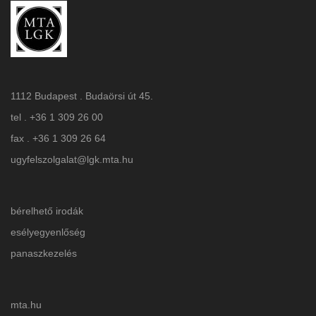
1112 Budapest . Budaörsi út 45.
tel . +36 1 309 26 00
fax . +36 1 309 26 64
ugyfelszolgalat@lgk.mta.hu
bérelhető irodák
esélyegyenlőség
panaszkezelés
mta.hu