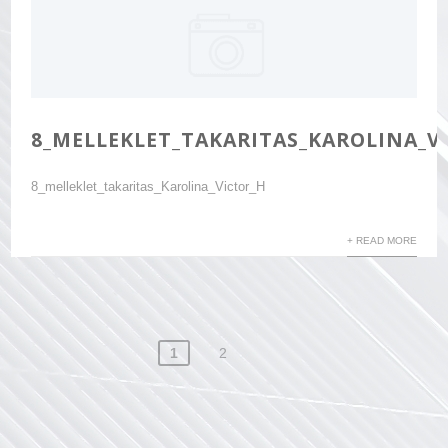
8_MELLEKLET_TAKARITAS_KAROLINA_V
8_melleklet_takaritas_Karolina_Victor_H
+ READ MORE
Bejegyzés
1
2
navigáció