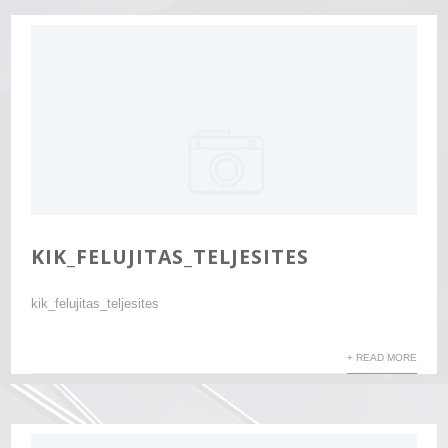
KIK_FELUJITAS_TELJESITES
kik_felujitas_teljesites
+ READ MORE