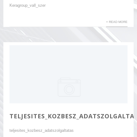
Keragroup_vall_szer
+ READ MORE
TELJESITES_KOZBESZ_ADATSZOLGALTA
teljesites_kozbesz_adatszolgaltatas