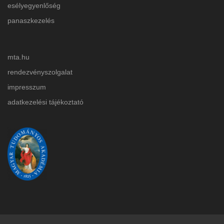
esélyegyenlőség
panaszkezelés
mta.hu
rendezvényszolgalat
impresszum
adatkezelési tájékoztat
ó