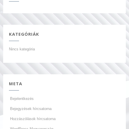
KATEGÓRIÁK
Nincs kategória
META
Bejelentkezés
Bejegyzések hírcsatorna
Hozzászólások hírcsatorna
WordPress Magyarország