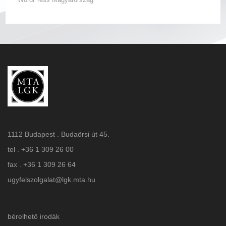
1112 Budapest . Budaörsi út 45.
tel . +36 1 309 26 00
fax . +36 1 309 26 64
ugyfelszolgalat@lgk.mta.hu
bérelhető irodák