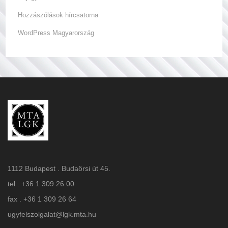
Hozzászólások hírcsatorna
WordPress Magyarország
1112 Budapest . Budaörsi út 45.
tel . +36 1 309 26 00
fax . +36 1 309 26 64
ugyfelszolgalat@lgk.mta.hu