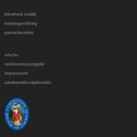
bérelhető irodák
esélyegyenlőség
panaszkezelés
mta.hu
rendezvényszolgalat
impresszum
adatkezelési tájékoztat
ó