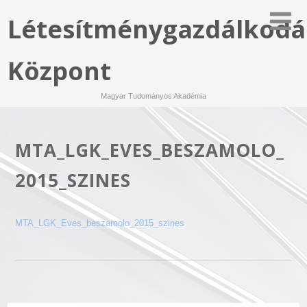
Létesítménygazdálkodá
Központ
Magyar Tudományos Akadémia
MTA_LGK_EVES_BESZAMOLO_
2015_SZINES
MTA_LGK_Eves_beszamolo_2015_szines