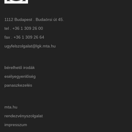
1112 Budapest . Budaörsi út 45.
tel . +36 1 309 26 00
fax . +36 1 309 26 64
ugyfelszolgalat@lgk.mta.hu
bérelhető irodák
esélyegyenlőség
panaszkezelés
mta.hu
rendezvényszolgalat
impresszum