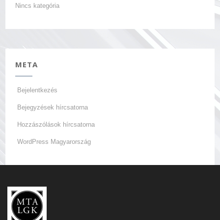
Nincs kategória
META
Bejelentkezés
Bejegyzések hírcsatorna
Hozzászólások hírcsatorna
WordPress Magyarország