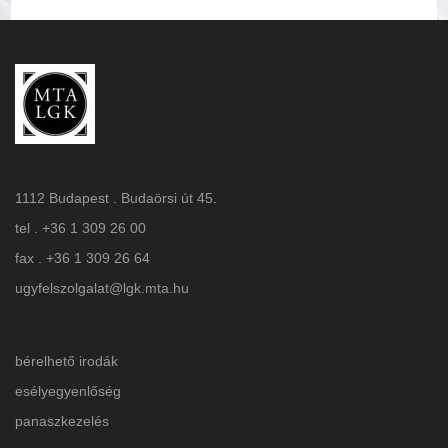
1112 Budapest . Budaörsi út 45.
tel . +36 1 309 26 00
fax . +36 1 309 26 64
ugyfelszolgalat@lgk.mta.hu
bérelhető irodák
esélyegyenlőség
panaszkezelés