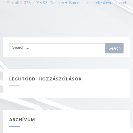
OrakoKft_372pr_91VSZ_DomusVH_Butorszallitas_teljesitesre_vonatkoz
LEGUTÓBBI HOZZÁSZÓLÁSOK
ARCHÍVUM