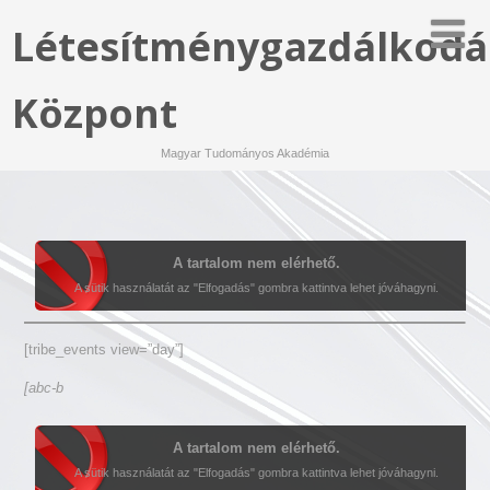
Létesítménygazdálkodá
Központ
Magyar Tudományos Akadémia
A tartalom nem elérhető.
A sütik használatát az "Elfogadás" gombra kattintva lehet jóváhagyni.
[tribe_events view=”day”]
[abc-b
A tartalom nem elérhető.
A sütik használatát az "Elfogadás" gombra kattintva lehet jóváhagyni.