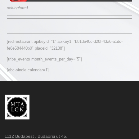
ookingform]
[redirestaurant apikeyid=”1″ apikey1=”b81de40c-d20f-43a6-a1dc-
fe8e584440b0″ placeid=”32138″]
[tribe_events month_events_per_day=”5″]
[abc-single calendar=1]
1112 Budapest . Budaörsi út 45.