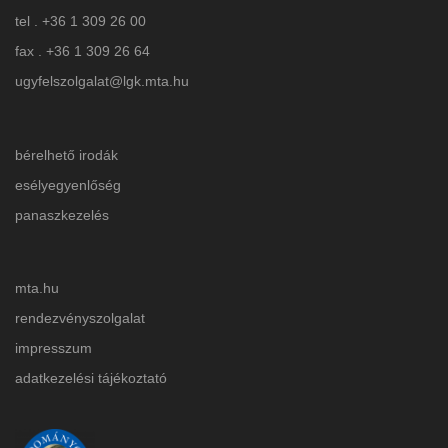
tel . +36 1 309 26 00
fax . +36 1 309 26 64
ugyfelszolgalat@lgk.mta.hu
bérelhető irodák
esélyegyenlőség
panaszkezelés
mta.hu
rendezvényszolgalat
impresszum
adatkezelési tájékoztat
ó