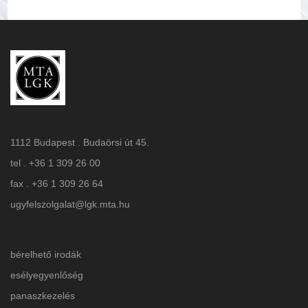
1112 Budapest . Budaörsi út 45.
tel . +36 1 309 26 00
fax . +36 1 309 26 64
ugyfelszolgalat@lgk.mta.hu
bérelhető irodák
esélyegyenlőség
panaszkezelés