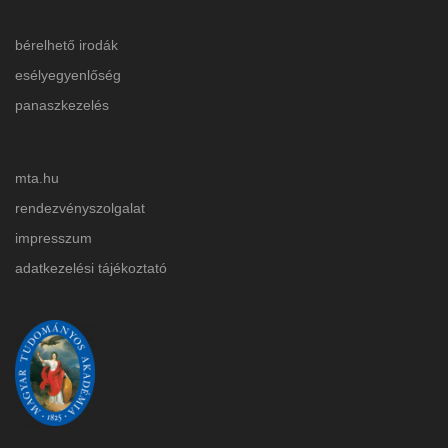
bérelhető irodák
esélyegyenlőség
panaszkezelés
mta.hu
rendezvényszolgalat
impresszum
adatkezelési tájékoztat
ó