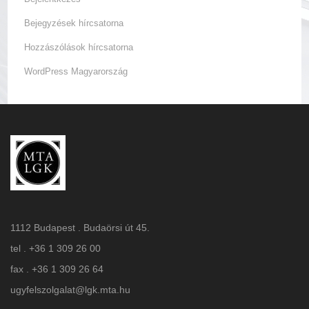
Bejegyzések hírcsatorna
Hozzászólások hírcsatorna
WordPress Magyarország
1112 Budapest . Budaörsi út 45.
tel . +36 1 309 26 00
fax . +36 1 309 26 64
ugyfelszolgalat@lgk.mta.hu