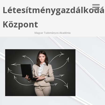
Létesítménygazdálkodá
Központ
Magyar Tudományos Akadémia