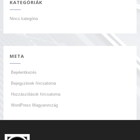
KATEGÓRIÁK
Nincs kategória
META
Bejelentkezés
Bejegyzések hírcsatorna
Hozzászólások hírcsatorna
WordPress Magyarország