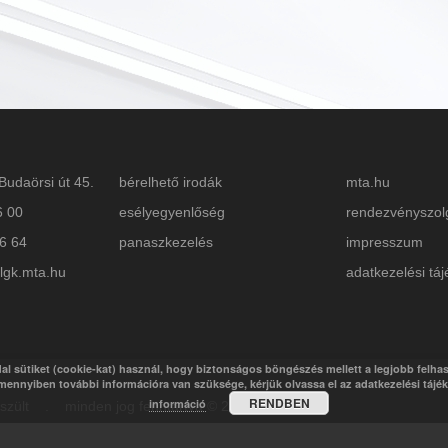
Budaörsi út 45.
bérelhető irodák
mta.hu
6 00
esélyegyenlőség
rendezvényszol
26 64
panaszkezelés
impresszum
lgk.mta.hu
adatkezelési táj
al sütiket (cookie-kat) használ, hogy biztonságos böngészés mellett a legjobb felha
mennyiben további információra van szüksége, kérjük olvassa el az adatkezelési tájé
RENDBEN
információ
készült . minden jog fenntartva © 2018