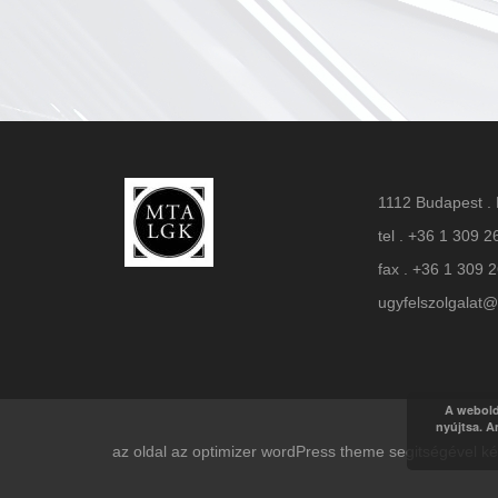
1112 Budapest . 
tel . +36 1 309 2
fax . +36 1 309 
ugyfelszolgalat@
A webold
nyújtsa. A
az oldal az optimizer wordPress theme segitségével 