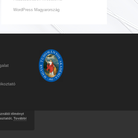
WordPress Magyarország
galat
ékoztat
ó
sználói élményt
koztatót.
További