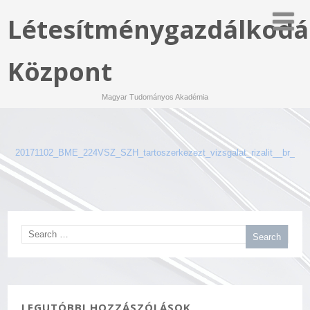
Létesítménygazdálkodá
Központ
Magyar Tudományos Akadémia
20171102_BME_224VSZ_SZH_tartoszerkezezt_vizsgalat_rizalit__br_72
LEGUTÓBBI HOZZÁSZÓLÁSOK