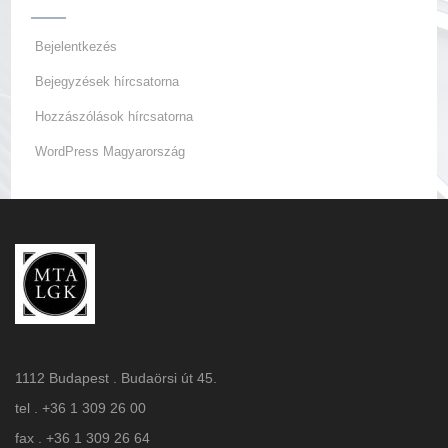
Bejelentkezés
Bejegyzések hírcsatorna
Hozzászólások hírcsatorna
WordPress Magyarország
1112 Budapest . Budaörsi út 45.
tel . +36 1 309 26 00
fax . +36 1 309 26 64