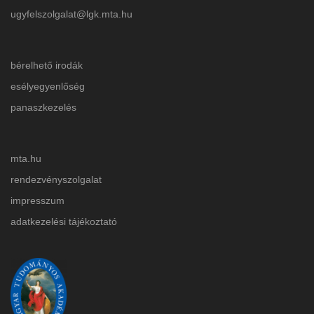
ugyfelszolgalat@lgk.mta.hu
bérelhető irodák
esélyegyenlőség
panaszkezelés
mta.hu
rendezvényszolgalat
impresszum
adatkezelési tájékoztat
ó