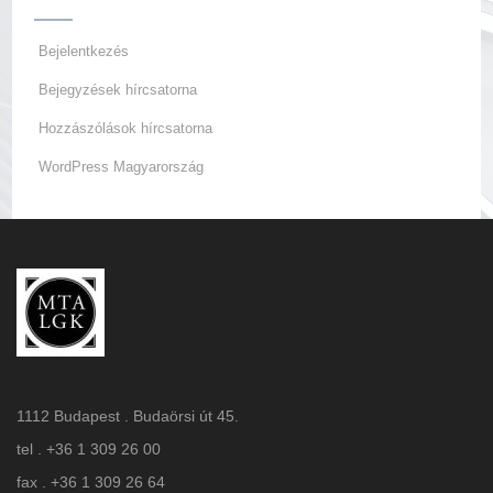
Bejelentkezés
Bejegyzések hírcsatorna
Hozzászólások hírcsatorna
WordPress Magyarország
1112 Budapest . Budaörsi út 45.
tel . +36 1 309 26 00
fax . +36 1 309 26 64