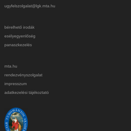
ugyfelszolgalat@lgk.mta.hu
bérelhető irodák
esélyegyenlőség
panaszkezelés
mta.hu
rendezvényszolgalat
impresszum
adatkezelési tájékoztat
ó