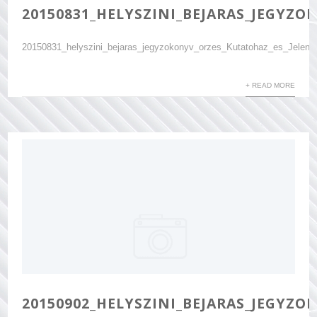
20150831_HELYSZINI_BEJARAS_JEGYZO
20150831_helyszini_bejaras_jegyzokonyv_orzes_Kutatohaz_es_Jelenlet
+ READ MORE
20150902_HELYSZINI_BEJARAS_JEGYZ