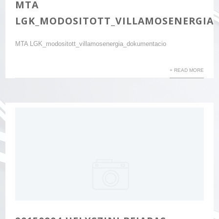
MTA
LGK_MODOSITOTT_VILLAMOSENERGIA
MTA LGK_modositott_villamosenergia_dokumentacio
+ READ MORE