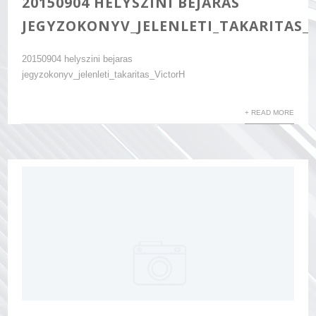
20150904 HELYSZINI BEJARAS
JEGYZOKONYV_JELENLETI_TAKARITAS_
20150904 helyszini bejaras
jegyzokonyv_jelenleti_takaritas_VictorH
+ READ MORE