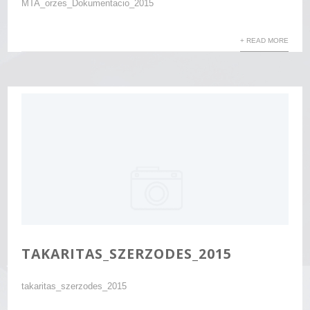
MTA_orzes_Dokumentacio_2015
+ READ MORE
TAKARITAS_SZERZODES_2015
takaritas_szerzodes_2015