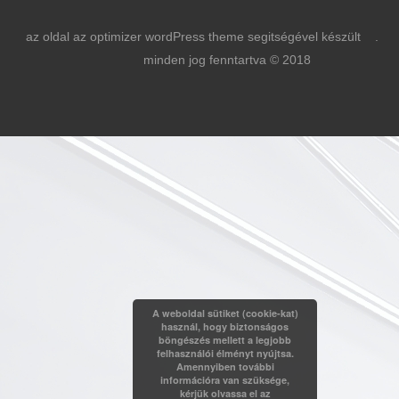
az oldal az optimizer wordPress theme segitségével készült .
minden jog fenntartva © 2018
A weboldal sütiket (cookie-kat)
használ, hogy biztonságos
böngészés mellett a legjobb
felhasználói élményt nyújtsa.
Amennyiben további
információra van szüksége,
kérjük olvassa el az