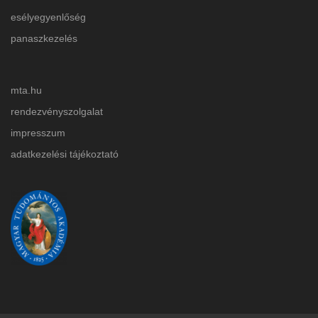
esélyegyenlőség
panaszkezelés
mta.hu
rendezvényszolgalat
impresszum
adatkezelési tájékoztat
ó