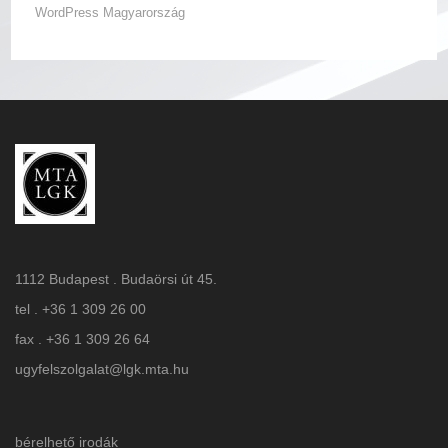
WordPress Magyarország
1112 Budapest . Budaörsi út 45.
tel . +36 1 309 26 00
fax . +36 1 309 26 64
ugyfelszolgalat@lgk.mta.hu
bérelhető irodák