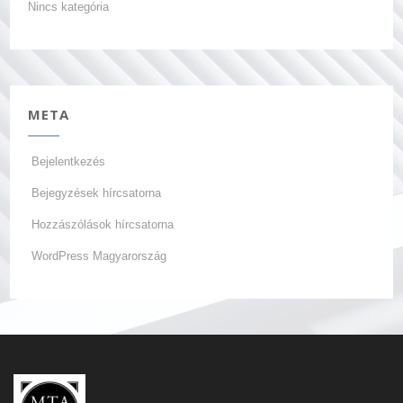
Nincs kategória
META
Bejelentkezés
Bejegyzések hírcsatorna
Hozzászólások hírcsatorna
WordPress Magyarország