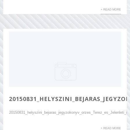
+ READ MORE
20150831_HELYSZINI_BEJARAS_JEGYZOK
20150831_helyszini_bejaras_jegyzokonyv_orzes_Terez_es_Jelenleti_iv
+ READ MORE