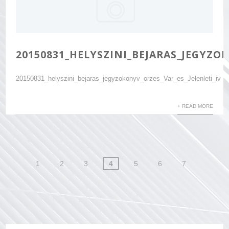
20150831_HELYSZINI_BEJARAS_JEGYZO
20150831_helyszini_bejaras_jegyzokonyv_orzes_Var_es_Jelenleti_iv
+ READ MORE
Bejegyzés
1
2
3
4
5
6
7
navigáció