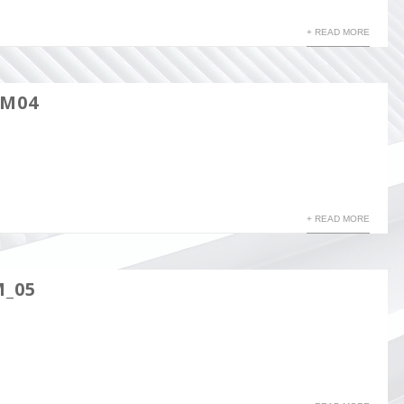
+ READ MORE
EM04
+ READ MORE
M_05