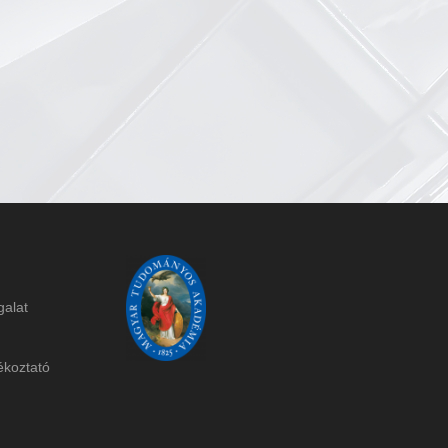
galat
ékoztat
ó