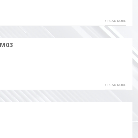
+ READ MORE
EM03
+ READ MORE