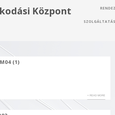
kodási Központ
RENDE
SZOLGÁLTATÁ
M04 (1)
+ READ MORE