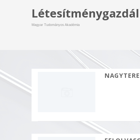
Létesítménygazdál
Magyar Tudományos Akadémia
NAGYTERE