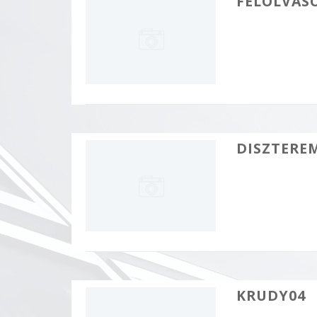
FELOLVAS
DISZTERE
KRUDY04