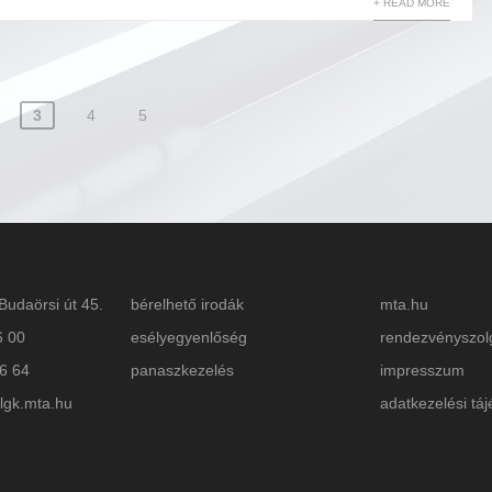
+ READ MORE
3
4
5
Budaörsi út 45.
bérelhető irodák
mta.hu
6 00
esélyegyenlőség
rendezvényszol
26 64
panaszkezelés
impresszum
lgk.mta.hu
adatkezelési táj