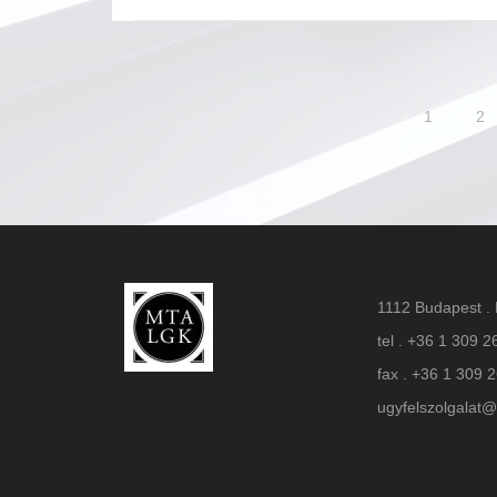
Bejegyzés
1
2
navigáció
1112 Budapest . 
tel . +36 1 309 2
fax . +36 1 309 
ugyfelszolgalat@