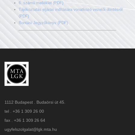
6. számú melléklet (PDF)
Tájékoztatás eljárás indítására vonatkozó vezetői döntésről
(PDF)
Bontási Jegyzőkönyv (PDF)
1112 Budapest . Budaörsi út 45.
tel . +36 1 309 26 00
fax . +36 1 309 26 64
ugyfelszolgalat@lgk.mta.hu