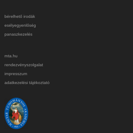
bérelhető irodák
esélyegyenlőség
panaszkezelés
mta.hu
rendezvényszolgalat
impresszum
adatkezelési tájékoztat
ó