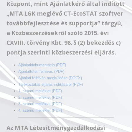
Központ, mint Ajánlatkérő által indított
„MTA LGK meglévő CT-EcoSTAT szoftver
továbbfejlesztése és supportja” tárgyú,
a Közbeszerzésekről szóló 2015. évi
CXVIII. törvény Kbt. 98. § (2) bekezdés c)
pontja szerinti közbeszerzési eljárás.
Ajánlatidokumentáció (PDF)
Ajánlattételi felhívás (PDF)
Ajánlati felhívás megküldése (DOCX)
Tájékoztatás eljárás indításáról (PDF)
1. számú melléklet (PDF)
2. számú melléklet (PDF)
3. számú melléklet (PDF)
4. számú melléklet (PDF)
Az MTA Létesítménygazdálkodási