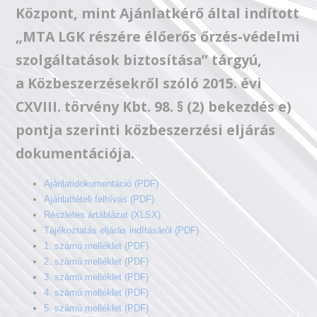
Központ, mint Ajánlatkérő által indított
„MTA LGK részére élőerős őrzés-védelmi
szolgáltatások biztosítása” tárgyú,
a Közbeszerzésekről szóló 2015. évi
CXVIII. törvény Kbt. 98. § (2) bekezdés e)
pontja szerinti közbeszerzési eljárás
dokumentációja.
Ajánlatidokumentáció (PDF)
Ajánlattételi felhívás (PDF)
Részletes ártáblázat (XLSX)
Tájékoztatás eljárás indításáról (PDF)
1. számú melléklet (PDF)
2. számú melléklet (PDF)
3. számú melléklet (PDF)
4. számú melléklet (PDF)
5. számú melléklet (PDF)