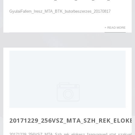
GyulaiFafem_Iresz_MTA_BTK_butorbeszerzes_20170817
+ READ MORE
20171229_256VSZ_MTA_SZH_REK_ELOKE
20171229_256VSZ_MTA_Szh_rek_elokesz_faanyagved_stat_szakvel_e