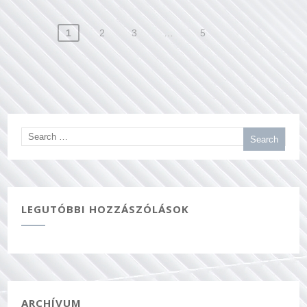
Bejegyzés
1
2
3
…
5
navigáció
LEGUTÓBBI HOZZÁSZÓLÁSOK
ARCHÍVUM