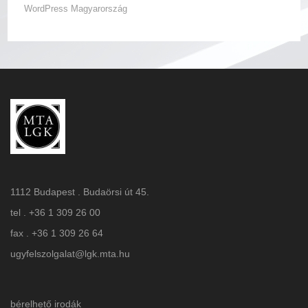
WordPress Magyarország
1112 Budapest . Budaörsi út 45.
tel . +36 1 309 26 00
fax . +36 1 309 26 64
ugyfelszolgalat@lgk.mta.hu
bérelhető irodák