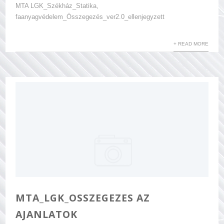
MTA LGK_Székház_Statika,
faanyagvédelem_Összegezés_ver2.0_ellenjegyzett
+ READ MORE
MTA_LGK_OSSZEGEZES AZ
AJANLATOK