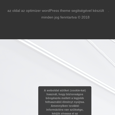
az oldal az optimizer wordPress theme segitségével készült .
minden jog fenntartva © 2018
A weboldal sütiket (cookie-kat)
használ, hogy biztonságos
böngészés mellett a legjobb
felhasználói élményt nyújtsa.
Amennyiben további
információra van szüksége,
kérjük olvassa el az