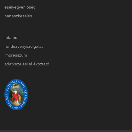
esélyegyenlőség
panaszkezelés
mta.hu
rendezvényszolgalat
impresszum
adatkezelési tájékoztat
ó