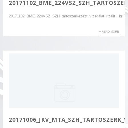
20171102_BME_224VSZ_SZH_TARTOSZERK
20171102_BME_224VSZ_SZH_tartoszerkezezt_vizsgalat_rizalit__br_7
+ READ MORE
20171006_JKV_MTA_SZH_TARTOSZERK_