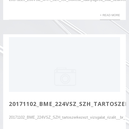
+ READ MORE
20171102_BME_224VSZ_SZH_TARTOSZERK
20171102_BME_224VSZ_SZH_tartoszerkezezt_vizsgalat_rizalit__br_7