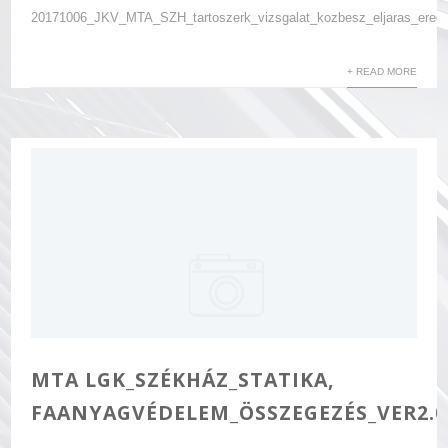
20171006_JKV_MTA_SZH_tartoszerk_vizsgalat_kozbesz_eljaras_ered
+ READ MORE
MTA LGK_SZÉKHÁZ_STATIKA,
FAANYAGVÉDELEM_ÖSSZEGEZÉS_VER2.0